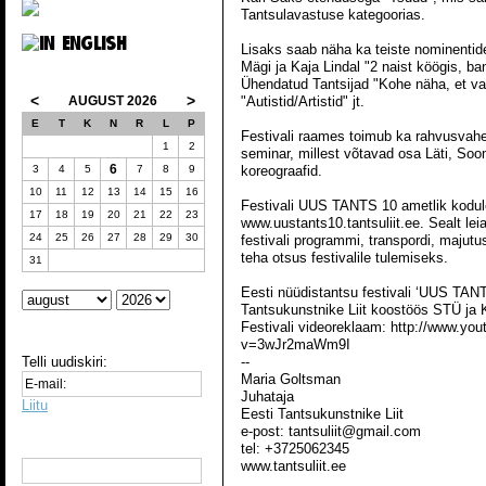
Tantsulavastuse kategoorias.
Lisaks saab näha ka teiste nominentid
Mägi ja Kaja Lindal "2 naist köögis, b
Ühendatud Tantsijad "Kohe näha, et va
<
>
AUGUST 2026
"Autistid/Artistid" jt.
E
T
K
N
R
L
P
Festivali raames toimub ka rahvusvahe
1
2
seminar, millest võtavad osa Läti, Soo
6
3
4
5
7
8
9
koreograafid.
10
11
12
13
14
15
16
Festivali UUS TANTS 10 ametlik kodule
17
18
19
20
21
22
23
www.uustants10.tantsuliit.ee. Sealt leiat
24
25
26
27
28
29
30
festivali programmi, transpordi, majutu
teha otsus festivalile tulemiseks.
31
Eesti nüüdistantsu festivali ‘UUS TANT
Tantsukunstnike Liit koostöös STÜ ja 
Festivali videoreklaam: http://www.yo
v=3wJr2maWm9I
Telli uudiskiri:
--
Maria Goltsman
Juhataja
Liitu
Eesti Tantsukunstnike Liit
e-post: tantsuliit@gmail.com
tel: +3725062345
www.tantsuliit.ee