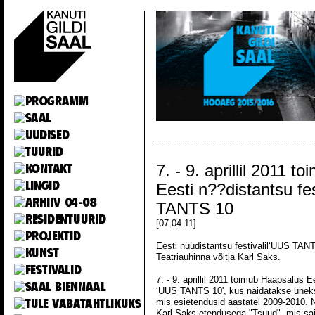
7. - 9. aprillil 2011 
Eesti n??distantsu fe
TANTS 10
[07.04.11]
Eesti nüüdistantsu festivalil‘UUS TANT
Teatriauhinna võitja Karl Saks.
7. - 9. aprillil 2011 toimub Haapsalus E
‘UUS TANTS 10', kus näidatakse üheksa
mis esietendusid aastatel 2009-2010. Ne
Karl Saks etendusega "Tsuud", mis sai