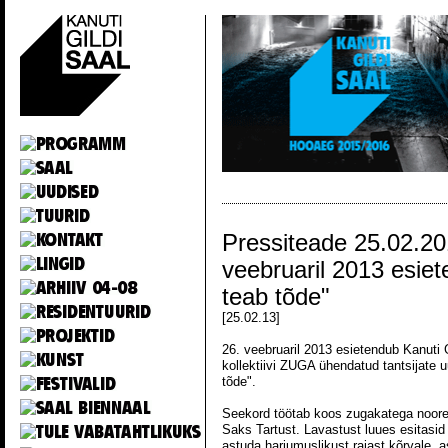
Pressiteade 25.02.20
veebruaril 2013 esie
teab tõde"
[25.02.13]
26. veebruaril 2013 esietendub Kanuti 
kollektiivi ZUGA ühendatud tantsijate 
tõde".
Seekord töötab koos zugakatega noore
Saks Tartust. Lavastust luues esitasi
astuda harjumuslikust rajast kõrvale,