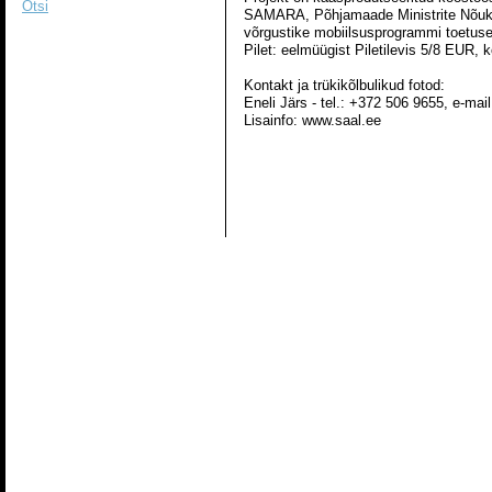
Otsi
SAMARA, Põhjamaade Ministrite Nõukog
võrgustike mobiilsusprogrammi toetuse
Pilet: eelmüügist Piletilevis 5/8 EUR,
Kontakt ja trükikõlbulikud fotod:
Eneli Järs - tel.: +372 506 9655, e-mai
Lisainfo: www.saal.ee