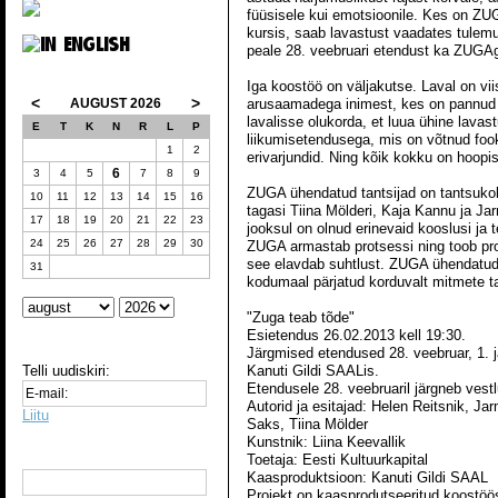
füüsisele kui emotsioonile. Kes on Z
kursis, saab lavastust vaadates tulemu
peale 28. veebruari etendust ka ZUGAg
Iga koostöö on väljakutse. Laval on vii
<
>
AUGUST 2026
arusaamadega inimest, kes on pannud
lavalisse olukorda, et luua ühine lavas
E
T
K
N
R
L
P
liikumisetendusega, mis on võtnud foo
1
2
erivarjundid. Ning kõik kokku on hoop
6
3
4
5
7
8
9
ZUGA ühendatud tantsijad on tantsukoll
10
11
12
13
14
15
16
tagasi Tiina Mölderi, Kaja Kannu ja Ja
17
18
19
20
21
22
23
jooksul on olnud erinevaid kooslusi ja 
24
25
26
27
28
29
30
ZUGA armastab protsessi ning toob pr
see elavdab suhtlust. ZUGA ühendatud 
31
kodumaal pärjatud korduvalt mitmete 
"Zuga teab tõde"
Esietendus 26.02.2013 kell 19:30.
Järgmised etendused 28. veebruar, 1. ja
Telli uudiskiri:
Kanuti Gildi SAALis.
Etendusele 28. veebruaril järgneb vest
Autorid ja esitajad: Helen Reitsnik, Ja
Liitu
Saks, Tiina Mölder
Kunstnik: Liina Keevallik
Toetaja: Eesti Kultuurkapital
Kaasproduktsioon: Kanuti Gildi SAAL
Projekt on kaasprodutseeritud koostöö