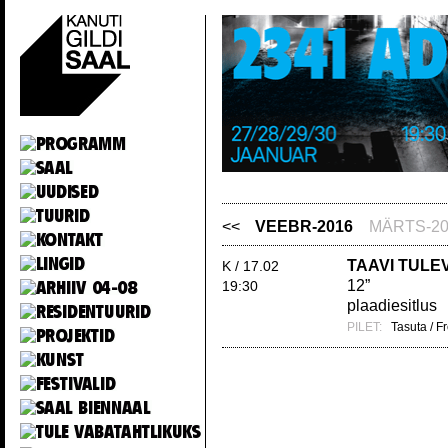
<<
VEEBR-2016
MÄRTS-20
TAAVI TULE
K / 17.02
12”
19:30
plaadiesitlus
PILET:
Tasuta / F