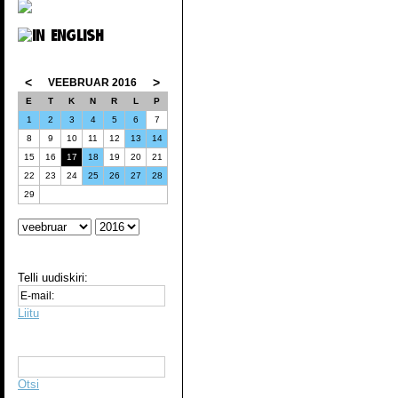
<
>
VEEBRUAR 2016
E
T
K
N
R
L
P
1
2
3
4
5
6
7
8
9
10
11
12
13
14
15
16
17
18
19
20
21
22
23
24
25
26
27
28
29
Telli uudiskiri:
Liitu
Otsi