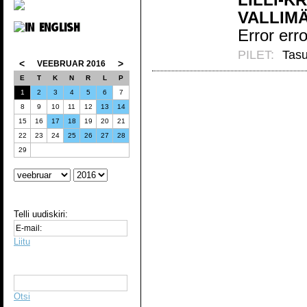
VALLIM
Error erro
PILET:
Tasu
<
>
VEEBRUAR 2016
E
T
K
N
R
L
P
1
2
3
4
5
6
7
8
9
10
11
12
13
14
15
16
17
18
19
20
21
22
23
24
25
26
27
28
29
Telli uudiskiri:
Liitu
Otsi