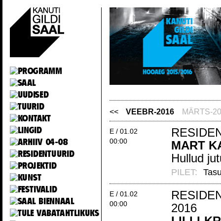
<<
VEEBR-2016
MÄRTS-20
RESIDEN
E / 01.02
00:00
MART K
Hullud ju
PILET:
Tasu
RESIDEND
E / 01.02
00:00
20
LILLI-K