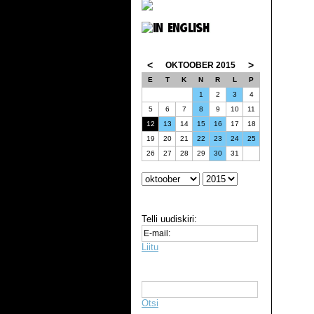
<
>
OKTOOBER 2015
E
T
K
N
R
L
P
1
2
3
4
5
6
7
8
9
10
11
12
13
14
15
16
17
18
19
20
21
22
23
24
25
26
27
28
29
30
31
Telli uudiskiri:
Liitu
Otsi