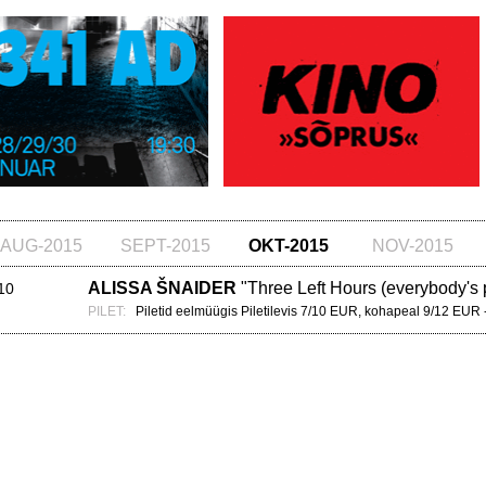
AUG-2015
SEPT-2015
OKT-2015
NOV-2015
ALISSA ŠNAIDER
"Three Left Hours (everybody's 
.10
PILET:
Piletid eelmüügis Piletilevis 7/10 EUR, kohapeal 9/12 EUR