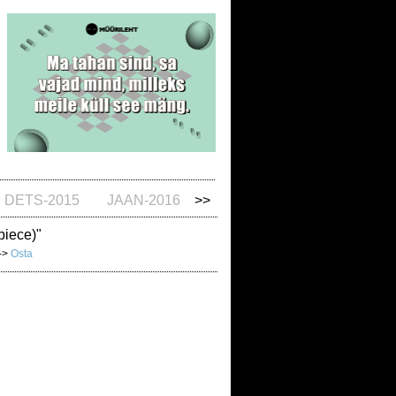
DETS-2015
JAAN-2016
>>
piece)"
 ->
Osta