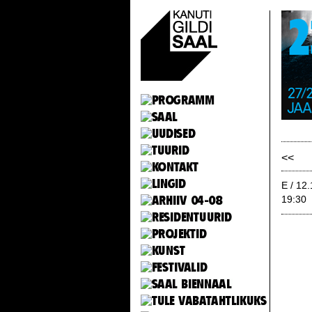
<<
E / 12
19:30