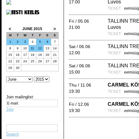
Luvos
17:00
TICKET:
eelmüügi
TALLINN TRE
Fri / 05.06
Luvos
21:00
<
>
JUNE 2015
TICKET:
eelmüügi
M
T
W
T
F
S
S
1
2
3
4
5
6
7
TALLINN TRE
Sat / 06.06
8
9
10
11
12
13
14
12:00
TICKET:
eelmüügi
15
16
17
18
19
20
21
22
23
24
25
26
27
28
TALLINN TRE
Sat / 06.06
29
30
15:00
TICKET:
eelmüügi
CARMEL KÖ
Thu / 11.06
19:30
TICKET:
eelmüügi
Join mailinglist:
CARMEL KÖ
Fri / 12.06
Join
19:30
TICKET:
eelmüügi
Search