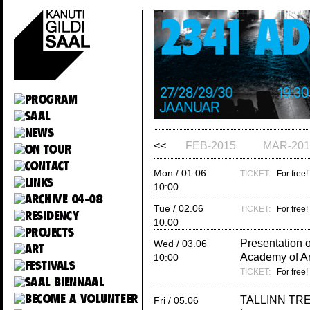
<<
FEB-2015
MAR-201
Mon / 01.06
TICKET:
For free!
10:00
Tue / 02.06
TICKET:
For free!
10:00
Presentation 
Wed / 03.06
Academy of Ar
10:00
TICKET:
For free!
TALLINN TRE
Fri / 05.06