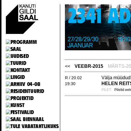
<<
VEEBR-2015
MÄRTS-20
Välja müüdud
R / 20.02
HELEN REIT
19:30
PILET:
Piletid e