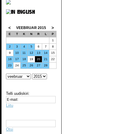
<
>
VEEBRUAR 2015
E
T
K
N
R
L
P
1
2
3
4
5
6
7
8
9
10
11
12
13
14
15
16
17
18
19
20
21
22
23
24
25
26
27
28
Telli uudiskiri:
Liitu
Otsi