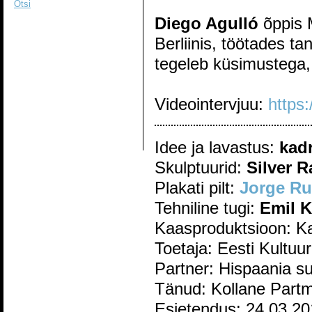
Otsi
Diego Agulló
õppis M
Berliinis, töötades t
tegeleb küsimustega,
Videointervjuu:
https
Idee ja lavastus:
kad
Skulptuurid:
Silver 
Plakati pilt:
Jorge Ru
Tehniline tugi:
Emil K
Kaasproduktsioon: Ka
Toetaja: Eesti Kultuur
Partner: Hispaania s
Tänud: Kollane Partme
Esietendus: 24.03.20