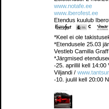
www.notafe.ee
www.iberofest.ee
Etendus kuulub Iberof
*Keel ei ole takistuse
*Etendusele 25.03 jä
Vestleb Camilla Graff
*Järgmised etenduse
-25. aprillil kell 14:
Viljandi /
www.tantsun
-10. juulil kell 20:00 N