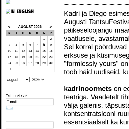
Kadri ja Diego esimes
Augusti TantsuFestiva
<
>
AUGUST 2026
päikeseloojangu maa
E
T
K
N
R
L
P
vaatlusele, avastama
1
2
8
Sel korral pöörduvad 
3
4
5
6
7
9
10
11
12
13
14
15
16
erksuse ja küsimuse
17
18
19
20
21
22
23
"formlessly yours" on
24
25
26
27
28
29
30
31
toob häid uudiseid, ku
kadrinoormets
on ee
teatriga. Vaadetelt ti
Telli uudiskiri:
välja galeriis, täpsus
Liitu
kontsentratsiooni ruu
essentsiaalselt ka ku