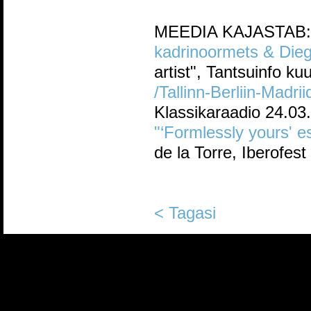
MEEDIA KAJASTAB:
kadrinoormets & Dieg
artist", Tantsuinfo kuu
/Tallinn-Berliin-Madri
Klassikaraadio 24.03
"‘Formlessly yours' es
de la Torre, Iberofes
< Tagasi